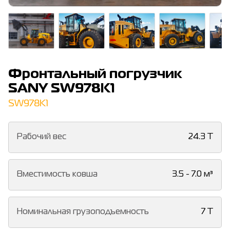
Фронтальный погрузчик
SANY SW978K1
SW978K1
Рабочий вес
24.3 T
Вместимость ковша
3.5 - 7.0 м³
Номинальная грузоподъемность
7 T