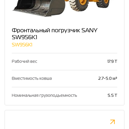
Фронтальный погрузчик SANY
SW956K1
SW956K1
Рабочий вес
17.9 T
Вместимость ковша
2.7-5.0 м³
Номинальная грузоподъемность
5.5 T