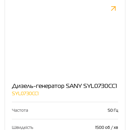
Дизель-генератор SANY SYL0730CC1
SYL0730CC1
Частота
50 Гц
Швидкість
1500 об / хв