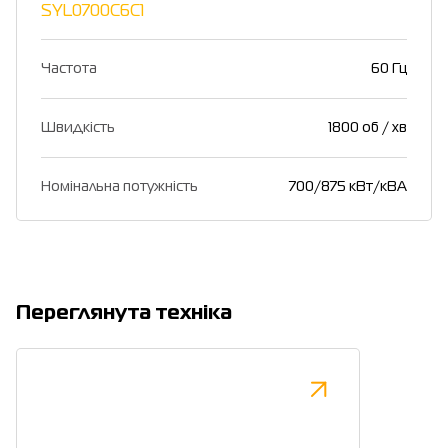
SYL0700C6C1
Частота
60 Гц
Швидкість
1800 об / хв
Номінальна потужність
700/875 кВт/кВА
Переглянута техніка