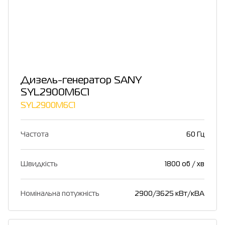
Дизель-генератор SANY
SYL2900M6C1
SYL2900M6C1
Частота
60 Гц
Швидкість
1800 об / хв
Номінальна потужність
2900/3625 кВт/кВА